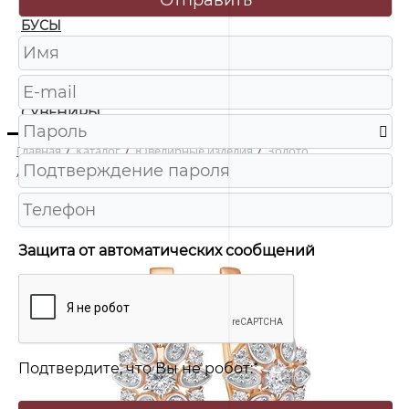
БУСЫ
ЧАСЫ
ШКАТУЛКИ
СУВЕНИРЫ
Главная
/
Каталог
/
Ювелирные изделия
/
Золото
/
01-52-0200-00 Серьги Au 585
Защита от автоматических сообщений
Подтвердите, что Вы не робот:
*