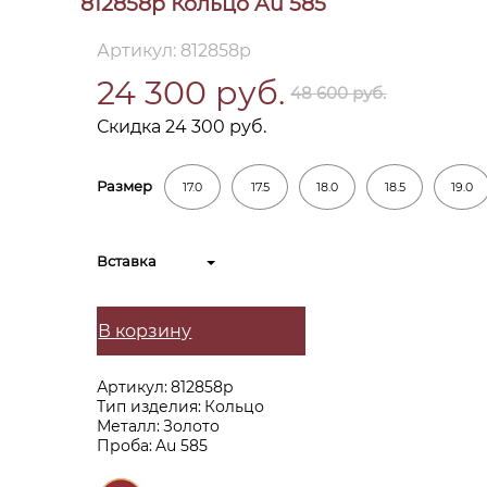
812858р Кольцо Au 585
Артикул: 812858р
24 300 руб.
48 600 руб.
Скидка 24 300 руб.
Размер
17.0
17.5
18.0
18.5
19.0
Вставка
В корзину
Артикул:
812858р
Тип изделия:
Кольцо
Металл:
Золото
Проба:
Au 585