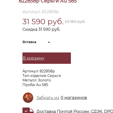
822858р Серьги Au 585
Артикул: 822858р
31 590 руб.
63 180 руб.
Скидка 31 590 руб.
Вставка
В корзину
Артикул:
822858р
Тип изделия:
Серьги
Металл:
Золото
Проба:
Au 585
Забрать из
0
магазинов
Доставка Почтой России, СДЭК, DP