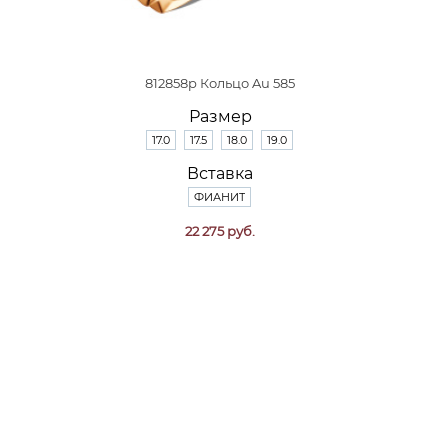
812858р Кольцо Au 585
Размер
17.0
17.5
18.0
19.0
Вставка
ФИАНИТ
22 275 руб.