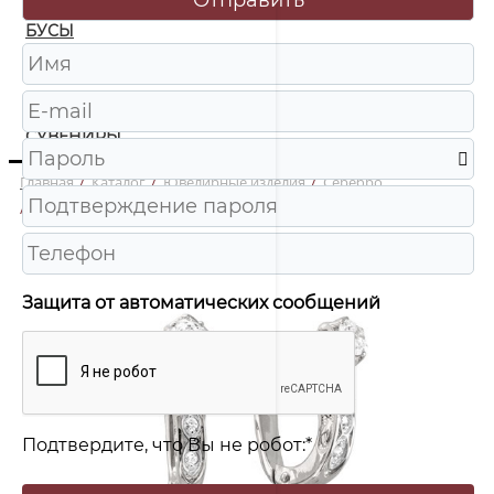
БУСЫ
ЧАСЫ
ШКАТУЛКИ
СУВЕНИРЫ
Главная
/
Каталог
/
Ювелирные изделия
/
Серебро
/
2-2670-001 Серьги Ag 925
Защита от автоматических сообщений
Подтвердите, что Вы не робот:
*