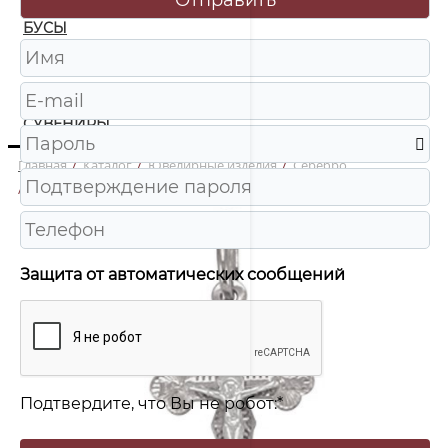
БУСЫ
ЧАСЫ
ШКАТУЛКИ
СУВЕНИРЫ
Главная
/
Каталог
/
Ювелирные изделия
/
Серебро
/
310002 Крест Ag 925
Защита от автоматических сообщений
Подтвердите, что Вы не робот:
*