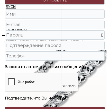
БУСЫ
ЧАСЫ
ШКАТУЛКИ
СУВЕНИРЫ
Главная
/
Каталог
/
Ювелирные изделия
/
Серебро
/
8080308с Цепь Ag 925
Защита от автоматических сообщений
Подтвердите, что Вы не робот:
*