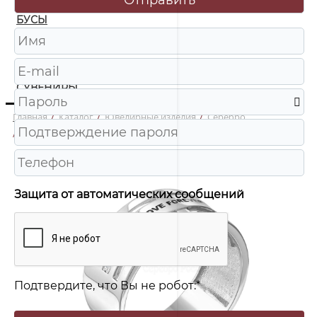
БУСЫ
ЧАСЫ
ШКАТУЛКИ
СУВЕНИРЫ
Главная
/
Каталог
/
Ювелирные изделия
/
Серебро
/
310130р Кольцо Ag 925
Защита от автоматических сообщений
Подтвердите, что Вы не робот:
*