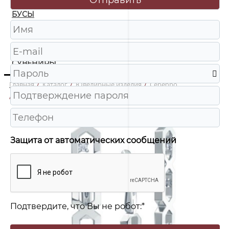
БУСЫ
ЧАСЫ
ШКАТУЛКИ
СУВЕНИРЫ
Главная
/
Каталог
/
Ювелирные изделия
/
Серебро
/
31-210957 Серьги Ag 925
Защита от автоматических сообщений
Подтвердите, что Вы не робот:
*