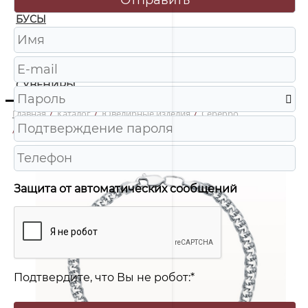
БУСЫ
ЧАСЫ
ШКАТУЛКИ
СУВЕНИРЫ
Главная
/
Каталог
/
Ювелирные изделия
/
Серебро
/
7080308с Браслет Ag 925
Защита от автоматических сообщений
Подтвердите, что Вы не робот:
*