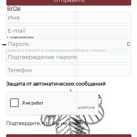
БУСЫ
ЧАСЫ
ШКАТУЛКИ
СУВЕНИРЫ
Главная
/
Каталог
/
Ювелирные изделия
/
Серебро
/
84045 Подвеска Ag 925
Защита от автоматических сообщений
Подтвердите, что Вы не робот:
*