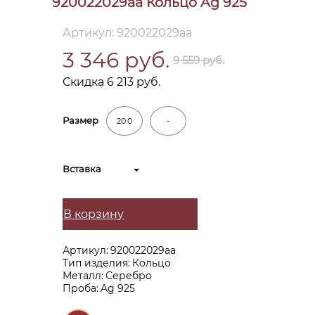
920022029aa Кольцо Ag 925
Артикул: 920022029aa
3 346 руб.
9 559 руб.
Скидка 6 213 руб.
Размер
20.0
-
Вставка
В корзину
Артикул:
920022029aa
Тип изделия:
Кольцо
Металл:
Серебро
Проба:
Ag 925