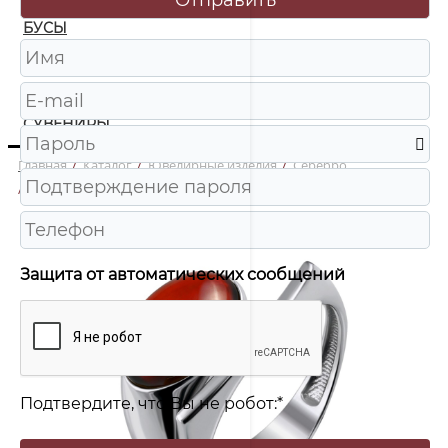
БУСЫ
ЧАСЫ
ШКАТУЛКИ
СУВЕНИРЫ
Главная
/
Каталог
/
Ювелирные изделия
/
Серебро
/
920041650aa Кольцо Ag 925
Защита от автоматических сообщений
Подтвердите, что Вы не робот:
*