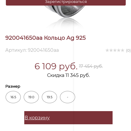
Зарегистрироваться
920041650aa Кольцо Ag 925
Артикул: 920041650aa
(0)
6 109 руб.
17 454 руб.
Скидка 11 345 руб.
Размер
16.5
19.0
19.5
-
В корзину