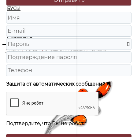
БУСЫ
ЧАСЫ
ШКАТУЛКИ
СУВЕНИРЫ
Главная
/
Каталог
/
Ювелирные изделия
/
Серебро
/
927041096aa Брошь Ag 925
Защита от автоматических сообщений
Подтвердите, что Вы не робот:
*