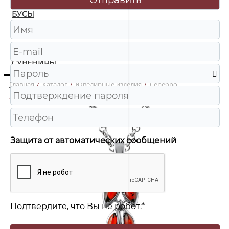
БУСЫ
ЧАСЫ
ШКАТУЛКИ
СУВЕНИРЫ
Главная
/
Каталог
/
Ювелирные изделия
/
Серебро
/
928041075ac Подвеска Ag 925
Защита от автоматических сообщений
Подтвердите, что Вы не робот:
*