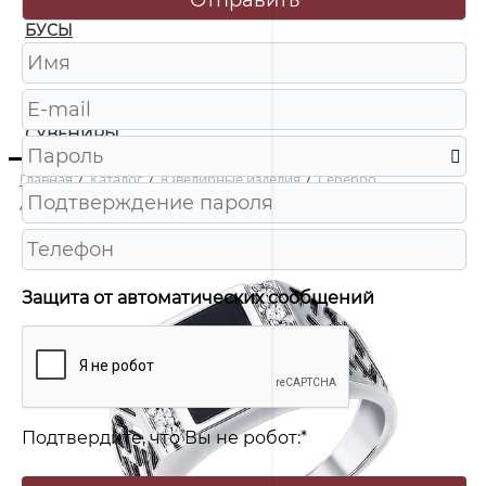
БУСЫ
ЧАСЫ
ШКАТУЛКИ
СУВЕНИРЫ
Главная
/
Каталог
/
Ювелирные изделия
/
Серебро
/
94010713 Печатка Ag 925
Защита от автоматических сообщений
Подтвердите, что Вы не робот:
*