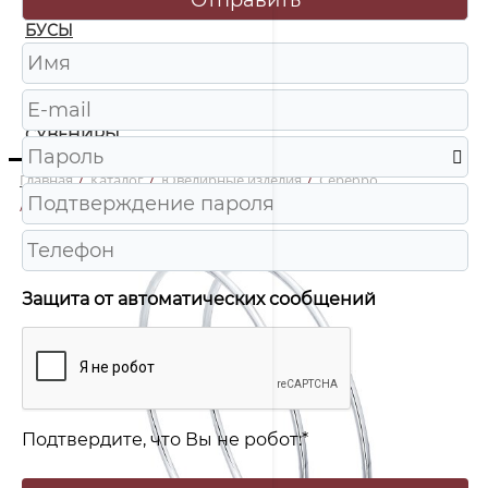
БУСЫ
ЧАСЫ
ШКАТУЛКИ
СУВЕНИРЫ
Главная
/
Каталог
/
Ювелирные изделия
/
Серебро
/
94140047 Серьги-конго Ag 925
Защита от автоматических сообщений
Подтвердите, что Вы не робот:
*