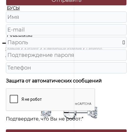
БУСЫ
ЧАСЫ
ШКАТУЛКИ
СУВЕНИРЫ
Главная
/
Каталог
/
Ювелирные изделия
/
Серебро
/
94-122-01543-1 Серьги пусеты Ag 925
Защита от автоматических сообщений
Подтвердите, что Вы не робот:
*