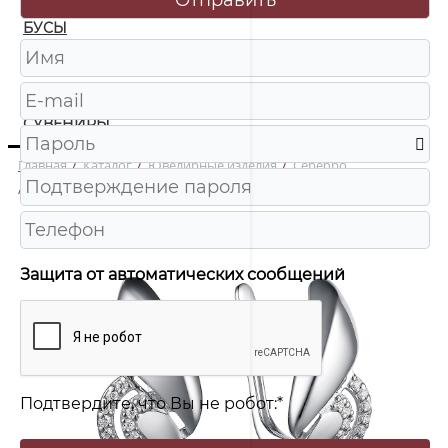
БУСЫ
ЧАСЫ
ШКАТУЛКИ
СУВЕНИРЫ
Главная
/
Каталог
/
Ювелирные изделия
/
Серебро
/
С-4632 Серьги Ag 925
Защита от автоматических сообщений
Подтвердите, что Вы не робот:
*