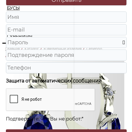
БУСЫ
ЧАСЫ
ШКАТУЛКИ
СУВЕНИРЫ
Главная
/
Каталог
/
Ювелирные изделия
/
Серебро
/
СС0453 Серьги Ag 925
Защита от автоматических сообщений
Подтвердите, что Вы не робот:
*