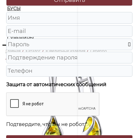
БУСЫ
ЧАСЫ
ШКАТУЛКИ
СУВЕНИРЫ
Главная
/
Каталог
/
Ювелирные изделия
/
Серебро
/
929027023ab Серьги Ag 925
Защита от автоматических сообщений
Подтвердите, что Вы не робот:
*