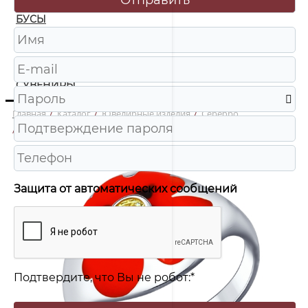
БУСЫ
ЧАСЫ
ШКАТУЛКИ
СУВЕНИРЫ
Главная
/
Каталог
/
Ювелирные изделия
/
Серебро
/
94012008 Кольцо Ag 925
Защита от автоматических сообщений
Подтвердите, что Вы не робот:
*