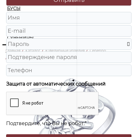
БУСЫ
ЧАСЫ
ШКАТУЛКИ
СУВЕНИРЫ
Главная
/
Каталог
/
Ювелирные изделия
/
Серебро
/
94012543 Кольцо Ag 925
Защита от автоматических сообщений
Подтвердите, что Вы не робот:
*